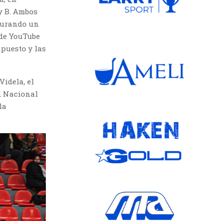
y B. Ambos
gurando un
 de YouTube
 puesto y las
idela, el
d Nacional
la