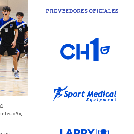
PROVEEDORES OFICIALES
el
detes «A»,
a, en