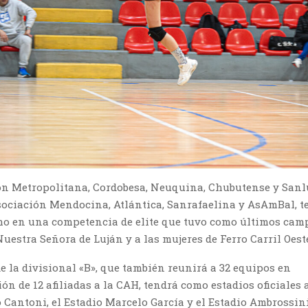
ón Metropolitana, Cordobesa, Neuquina, Chubutense y Sanl
Asociación Mendocina, Atlántica, Sanrafaelina y AsAmBal, 
o en una competencia de elite que tuvo como últimos cam
uestra Señora de Luján y a las mujeres de Ferro Carril Oest
de la divisional «B», que también reunirá a 32 equipos en
ón de 12 afiliadas a la CAH, tendrá como estadios oficiales 
 Cantoni, el Estadio Marcelo García y el Estadio Ambrossini