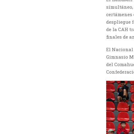
simultáneo, 
certámenes 
despliegue f
de la CAH tr
finales de a
El Nacional 
Gimnasio Mu
del Comahue.
Confederaci