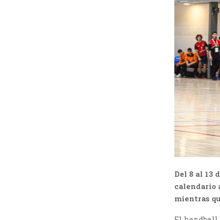
H
Del 8 al 13
calendario 
mientras qu
El handball