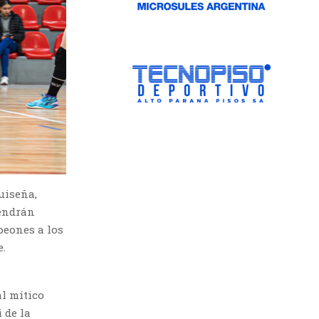
uiseña,
tendrán
peones a los
e.
al mítico
 de la