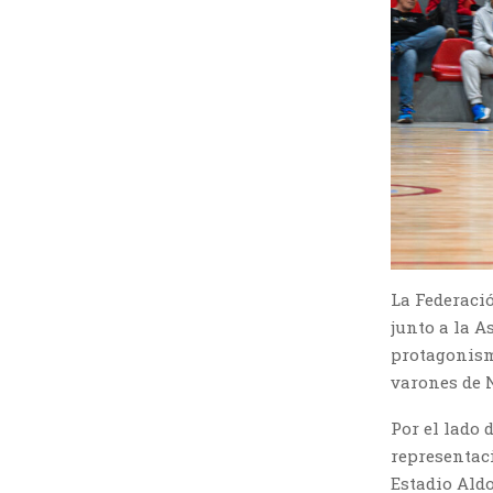
La Federaci
junto a la 
protagonism
varones de N
Por el lado 
representaci
Estadio Aldo