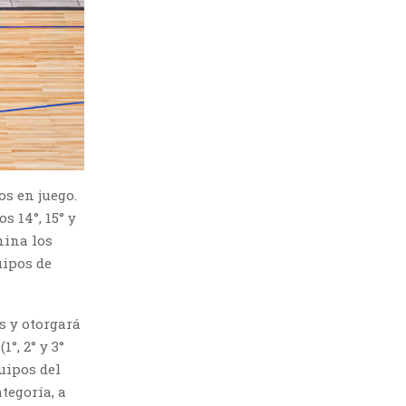
os en juego.
s 14°, 15° y
nina los
uipos de
s y otorgará
°, 2° y 3°
uipos del
tegoría, a