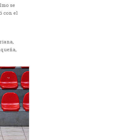
elmo se
ó con el
riana,
aqueña,