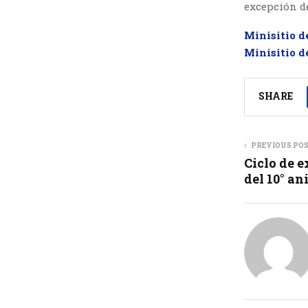
excepción d
Minisitio d
Minisitio d
SHARE
PREVIOUS PO
Ciclo de e
del 10° a