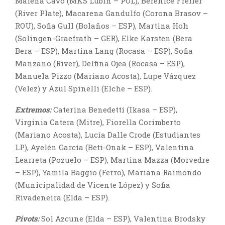
Malena Cavo (MKS Lubin – POL), Berenice Frelier
(River Plate), Macarena Gandulfo (Corona Brasov –
ROU), Sofia Gull (Bolaños – ESP), Martina Hoh
(Solingen-Graefrath – GER), Elke Karsten (Bera
Bera – ESP), Martina Lang (Rocasa – ESP), Sofia
Manzano (River), Delfina Ojea (Rocasa – ESP),
Manuela Pizzo (Mariano Acosta), Lupe Vázquez
(Velez) y Azul Spinelli (Elche – ESP).
Extremos:
Caterina Benedetti (Ikasa – ESP),
Virginia Catera (Mitre), Fiorella Corimberto
(Mariano Acosta), Lucía Dalle Crode (Estudiantes
LP), Ayelén García (Beti-Onak – ESP), Valentina
Learreta (Pozuelo – ESP), Martina Mazza (Morvedre
– ESP), Yamila Baggio (Ferro), Mariana Raimondo
(Municipalidad de Vicente López) y Sofia
Rivadeneira (Elda – ESP).
Pivots:
Sol Azcune (Elda – ESP), Valentina Brodsky