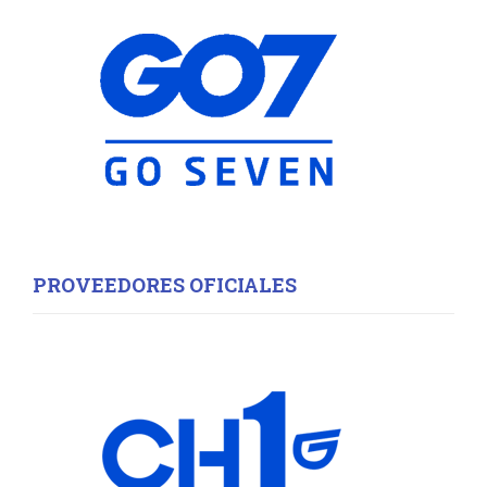
r
R
:
C
H
PROVEEDORES OFICIALES