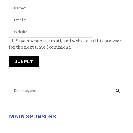
Save my name, email, and website in this browser
for the next time I comment.
S
e
a
S
r
c
E
MAIN SPONSORS
h
f
A
o