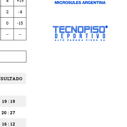
4
+19
2
-4
0
-15
–
–
ESULTADO
19 : 19
20 : 27
16 : 12