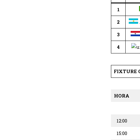
1
2
3
4
FIXTURE 
HORA
12:00
15:00