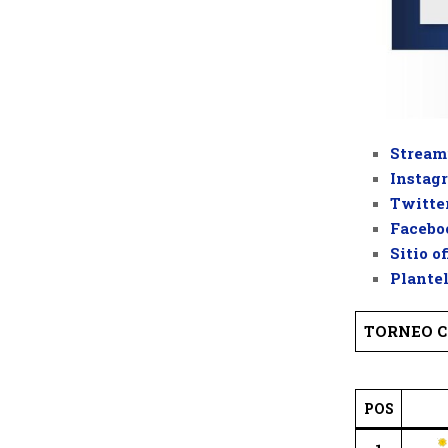
Stream
Instag
Twitte
Facebo
Sitio of
Plante
TORNEO C
POS