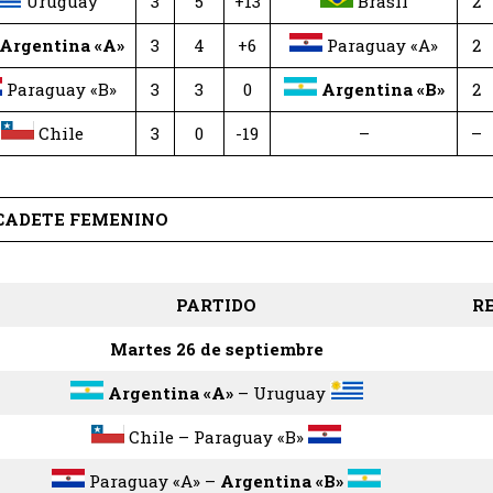
Uruguay
3
5
+13
Brasil
2
Argentina «A»
3
4
+6
Paraguay «A»
2
Paraguay «B»
3
3
0
Argentina «B»
2
Chile
3
0
-19
–
–
CADETE FEMENINO
PARTIDO
R
Martes 26 de septiembre
Argentina «A»
– Uruguay
Chile – Paraguay «B»
Paraguay «A» –
Argentina «B»