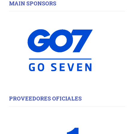
E
MAIN SPONSORS
h
f
A
o
r
R
:
C
H
PROVEEDORES OFICIALES