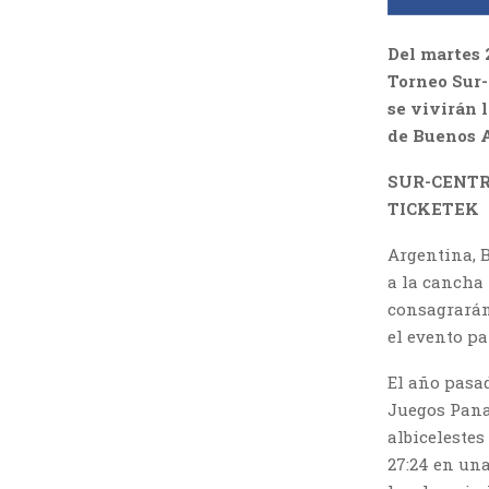
Del martes 
Torneo Sur-
se vivirán 
de Buenos A
SUR-CENTR
TICKETEK
Argentina, 
a la cancha 
consagrarán
el evento pa
El año pasad
Juegos Pana
albicelestes
27:24 en un