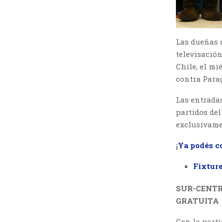
Las dueñas d
televisación
Chile, el mi
contra Parag
Las entradas
partidos del
exclusivame
¡
Ya podés c
Fixtur
SUR-CENTR
GRATUITA
Con la part