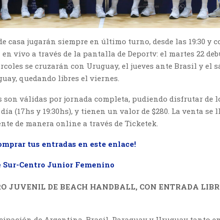
e casa jugarán siempre en último turno, desde las 19:30 y c
 en vivo a través de la pantalla de Deportv: el martes 22 de
ércoles se cruzarán con Uruguay, el jueves ante Brasil y el 
uay, quedando libres el viernes.
 son válidas por jornada completa, pudiendo disfrutar de l
 día (17hs y 19:30hs), y tienen un valor de $280. La venta se l
nte de manera online a través de Ticketek.
omprar tus entradas en este enlace!
e Sur-Centro Junior Femenino
O JUVENIL DE BEACH HANDBALL, CON ENTRADA LIBR
icipación de Argentina, Brasil, Paraguay y Uruguay tanto 