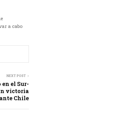
de
var a cabo
NEXT POST
en el Sur-
n victoria
ante Chile