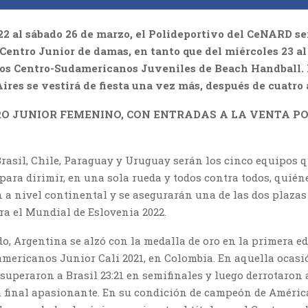
22 al sábado 26 de marzo, el Polideportivo del CeNARD se
Centro Junior de damas, en tanto que del miércoles 23 al
los Centro-Sudamericanos Juveniles de Beach Handball.
ires se vestirá de fiesta una vez más, después de cuatro 
O JUNIOR FEMENINO, CON ENTRADAS A LA VENTA P
Brasil, Chile, Paraguay y Uruguay serán los cinco equipos 
para dirimir, en una sola rueda y todos contra todos, quién
 a nivel continental y se asegurarán una de las dos plazas
ra el Mundial de Eslovenia 2022.
o, Argentina se alzó con la medalla de oro en la primera ed
mericanos Junior Cali 2021, en Colombia. En aquella ocasió
 superaron a Brasil 23:21 en semifinales y luego derrotaron
a final apasionante. En su condición de campeón de América