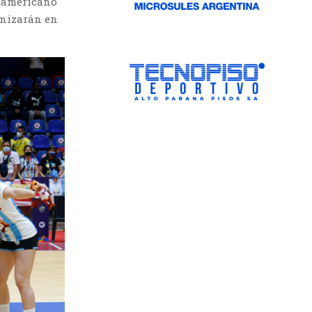
udamericano
anizarán en