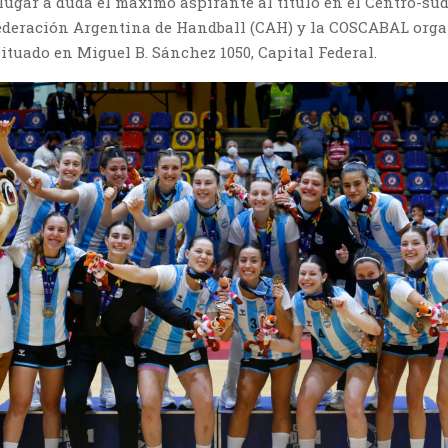
 lugar a duda el máximo aspirante al título en el Centro-s
ederación Argentina de Handball (CAH) y la COSCABAL org
ituado en Miguel B. Sánchez 1050, Capital Federal.