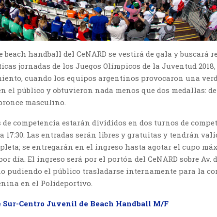
 beach handball del CeNARD se vestirá de gala y buscará r
icas jornadas de los Juegos Olímpicos de la Juventud 2018, 
iento, cuando los equipos argentinos provocaron una ver
en el público y obtuvieron nada menos que dos medallas: de
bronce masculino.
s de competencia estarán divididos en dos turnos de compet
0 a 17:30. Las entradas serán libres y gratuitas y tendrán vali
pleta; se entregarán en el ingreso hasta agotar el cupo má
por día. El ingreso será por el portón del CeNARD sobre Av. 
 no pudiendo el público trasladarse internamente para la c
nina en el Polideportivo.
e Sur-Centro Juvenil de Beach Handball M/F