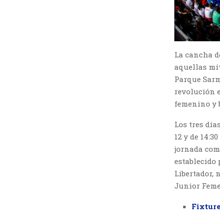
La cancha de
aquellas mít
Parque Sarm
revolución 
femenino y 
Los tres día
12 y de 14:3
jornada com
establecido 
Libertador,
Junior Feme
Fixtur