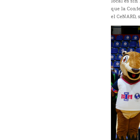
local es sin
que la Conf
el CeNARD, s