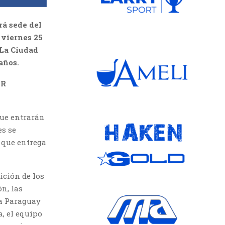
rá sede del
 viernes 25
 La Ciudad
años.
OR
que entrarán
es se
 que entrega
ición de los
n, las
 a Paraguay
, el equipo