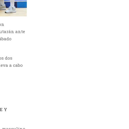
on
butarán ante
sábado
os dos
leva a cabo
E Y
en masculino