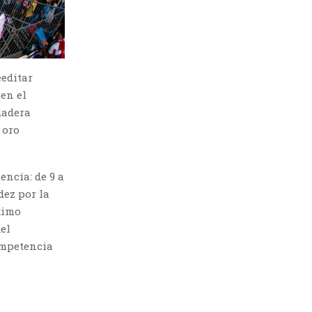
eeditar
en el
dadera
 oro
encia: de 9 a
dez por la
ximo
del
ompetencia