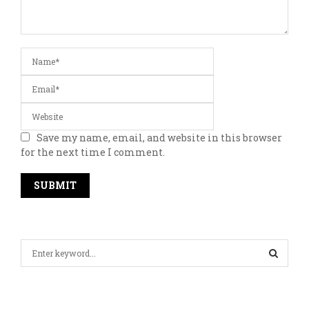
Save my name, email, and website in this browser
for the next time I comment.
S
e
a
S
r
c
E