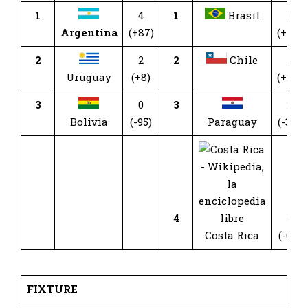
1
4
1
Brasil
6
Argentina
(+87)
(+72)
2
2
2
Chile
4
Uruguay
(+8)
(+27)
3
0
3
2
Bolivia
(-95)
Paraguay
(-38)
4
0
Costa Rica
(-61)
FIXTURE