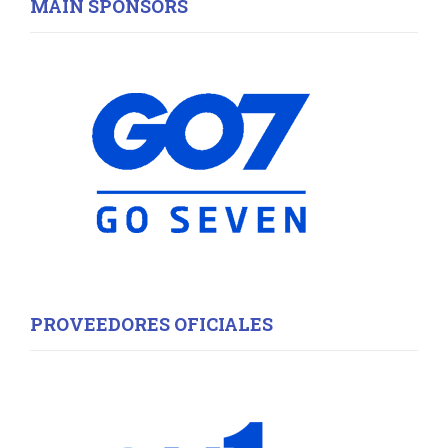
MAIN SPONSORS
h
f
A
o
r
R
:
C
H
PROVEEDORES OFICIALES