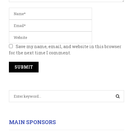
Save my name, email, and website in this browser
for the next time I comment.
S
e
a
S
r
c
E
MAIN SPONSORS
h
f
A