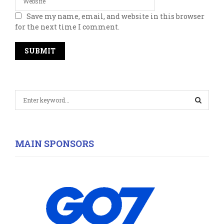
Save my name, email, and website in this browser
for the next time I comment.
S
e
a
S
r
c
E
MAIN SPONSORS
h
f
A
o
r
R
:
C
H