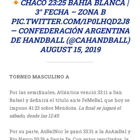
CHACO 23:25 BAHÍA BLANCA |
3° FECHA – ZONA B
PIC.TWITTER.COM/1P0LHQD2J8
— CONFEDERACIÓN ARGENTINA
DE HANDBALL (@CAHANDBALL)
AUGUST 15, 2019
TORNEO MASCULINO A
Por las semifinales, Atlántica venció 33:11 a San
Rafael y definirá el título ante FeMeBal, que hoy se
impuso 41:23 sobre Mendoza.
La final se jugará el
sábado, desde las 12:45.
Por su parte, AsBalNor le ganó 33:31 a la AsAmBal y
Río Negro 50:26 a Santa Fe. Con estos resultados, la