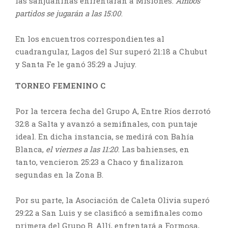
las sanjuaninas enfrentarán a Misiones.
Ambos
partidos se jugarán a las 15:00
.
En los encuentros correspondientes al
cuadrangular, Lagos del Sur superó 21:18 a Chubut
y Santa Fe le ganó 35:29 a Jujuy.
TORNEO FEMENINO
C
Por la tercera fecha del Grupo A, Entre Ríos derrotó
32:8 a Salta y avanzó a semifinales, con puntaje
ideal. En dicha instancia, se medirá con Bahía
Blanca,
el viernes a las 11:20
. Las bahienses, en
tanto, vencieron 25:23 a Chaco y finalizaron
segundas en la Zona B.
Por su parte, la Asociación de Caleta Olivia superó
29:22 a San Luis y se clasificó a semifinales como
primera del Grupo B. Allí, enfrentará a Formosa,