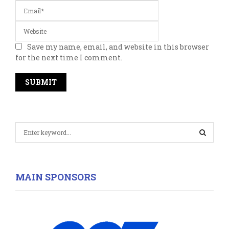
Save my name, email, and website in this browser
for the next time I comment.
S
e
a
S
r
c
E
MAIN SPONSORS
h
f
A
o
r
R
: