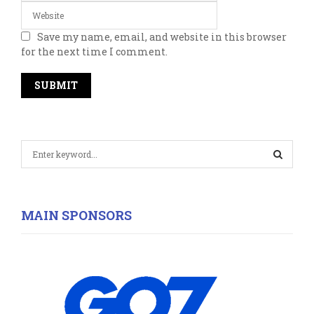
Save my name, email, and website in this browser
for the next time I comment.
S
e
a
S
r
c
E
MAIN SPONSORS
h
f
A
o
r
R
:
C