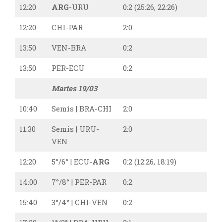
12:20
ARG
-URU
0:2 (25:26, 22:26)
12:20
CHI-PAR
2:0
13:50
VEN-BRA
0:2
13:50
PER-ECU
0:2
Martes 19/03
10:40
Semis | BRA-CHI
2:0
11:30
Semis | URU-
2:0
VEN
12:20
5°/6° | ECU-
ARG
0:2 (12:26, 18:19)
14:00
7°/8° | PER-PAR
0:2
15:40
3°/4° | CHI-VEN
0:2