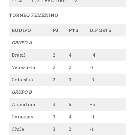
17:20
1°/2° | BRA-URU
2:1
TORNEO FEMENINO
EQUIPO
PJ
PTS
DIF SETS
GRUPO A
Brasil
2
4
+4
Venezuela
2
2
-1
Colombia
2
0
-3
GRUPO B
Argentina
3
6
+6
Paraguay
3
4
+1
Chile
3
2
-1