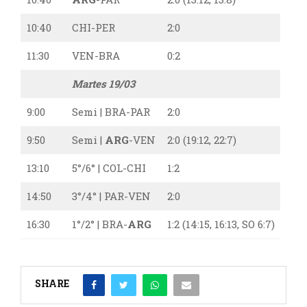
10:40
CHI-PER
2:0
11:30
VEN-BRA
0:2
Martes 19/03
9:00
Semi | BRA-PAR
2:0
9:50
Semi |
ARG
-VEN
2:0 (19:12, 22:7)
13:10
5°/6° | COL-CHI
1:2
14:50
3°/4° | PAR-VEN
2:0
16:30
1°/2° | BRA-
ARG
1:2 (14:15, 16:13, SO 6:7)
SHARE