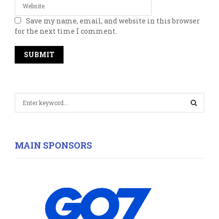
Save my name, email, and website in this browser
for the next time I comment.
S
e
a
S
r
c
E
MAIN SPONSORS
h
f
A
o
r
R
:
C