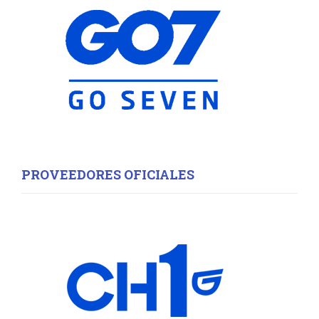
:
C
H
PROVEEDORES OFICIALES