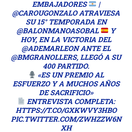
EMBAJADORES
|
@CAROUGONZALO
ATRAVIESA
SU 15° TEMPORADA EN
@BALONMANOASOBAL
Y
HOY, EN LA VICTORIA DEL
@ADEMARLEON
ANTE EL
@BMGRANOLLERS
, LLEGÓ A SU
400 PARTIDO.
«ES UN PREMIO AL
ESFUERZO Y A MUCHOS AÑOS
DE SACRIFICIO»
ENTREVISTA COMPLETA:
HTTPS://T.CO/GXKWVY3HBO
PIC.TWITTER.COM/ZWHZZW6N
XH