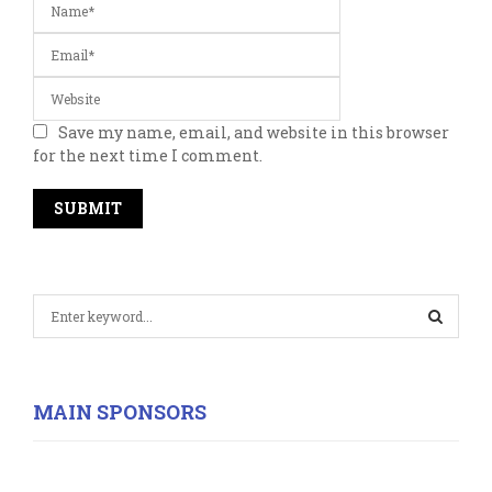
Save my name, email, and website in this browser
for the next time I comment.
S
e
a
S
r
c
E
MAIN SPONSORS
h
f
A
o
r
R