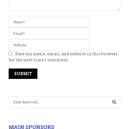
Save my name, email, and website in this browser
for the next time I comment.
S
e
a
S
r
c
E
MAIN SPONSORS