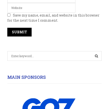
Save my name, email, and website in this browser
for the next time I comment.
S
e
a
S
r
c
E
MAIN SPONSORS
h
f
A
o
r
R
:
C