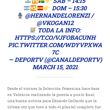
SAB – 14:15
DOM – 15:30
@HERNANDELORENZI
/
@VKOGAN12
TODA LA INFO:
HTTPS://T.CO/VJFOBACUNH
PIC.TWITTER.COM/WDYVPXWA
7C
— DEPORTV (@CANALDEPORTV)
MARCH 15, 2021
Desde el viernes la Selección Femenina hace base
en Valencia realizando la puesta a punto final,
una buena noticia para Eduardo Gallardo que la
última vez que tuvo a todo el plantel completo fue