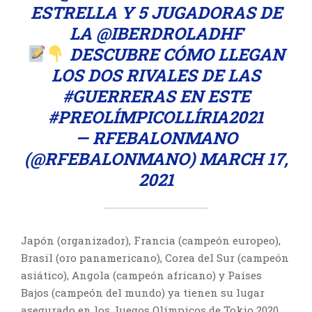
ESTRELLA Y 5 JUGADORAS DE
LA
@IBERDROLADHF
DESCUBRE CÓMO LLEGAN
LOS DOS RIVALES DE LAS
#GUERRERAS
EN ESTE
#PREOLÍMPICOLLÍRIA2021
— RFEBALONMANO
(@RFEBALONMANO)
MARCH 17,
2021
Japón (organizador), Francia (campeón europeo),
Brasil (oro panamericano), Corea del Sur (campeón
asiático), Angola (campeón africano) y Países
Bajos (campeón del mundo) ya tienen su lugar
asegurado en los Juegos Olímpicos de Tokio 2020.