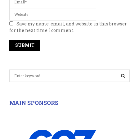
Save my name, email, and website in this browser
for the next time I comment.
S
e
a
S
r
c
E
MAIN SPONSORS
h
f
A
o
r
R
:
C