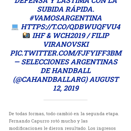
DEFENSA Y LASTIMA CON LA
SUBIDA RÁPIDA.
#VAMOSARGENTINA
HTTPS://T.CO/QDBWUQFVU4
IHF & WCH2019 / FILIP
VIRANOVSKI
PIC.TWITTER.COM/FJFYIFF3BM
— SELECCIONES ARGENTINAS
DE HANDBALL
(@CAHANDBALLARG)
AUGUST
12, 2019
De todas formas, todo cambió en la segunda etapa.
Fernando Capurro rotó mucho y las
modificaciones le dieron resultado. Los ingresos