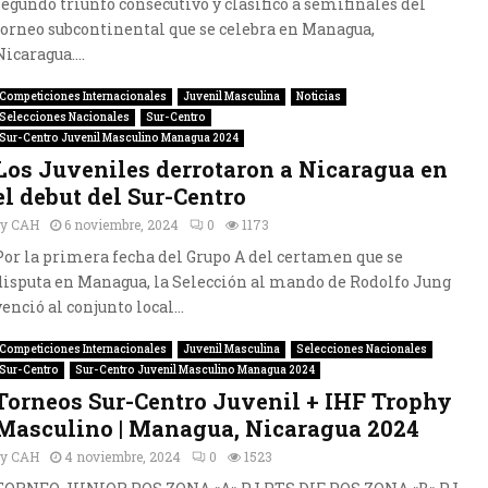
segundo triunfo consecutivo y clasificó a semifinales del
torneo subcontinental que se celebra en Managua,
Nicaragua....
Competiciones Internacionales
Juvenil Masculina
Noticias
Selecciones Nacionales
Sur-Centro
Sur-Centro Juvenil Masculino Managua 2024
Los Juveniles derrotaron a Nicaragua en
el debut del Sur-Centro
by
CAH
6 noviembre, 2024
0
1173
Por la primera fecha del Grupo A del certamen que se
disputa en Managua, la Selección al mando de Rodolfo Jung
venció al conjunto local...
Competiciones Internacionales
Juvenil Masculina
Selecciones Nacionales
Sur-Centro
Sur-Centro Juvenil Masculino Managua 2024
Torneos Sur-Centro Juvenil + IHF Trophy
Masculino | Managua, Nicaragua 2024
by
CAH
4 noviembre, 2024
0
1523