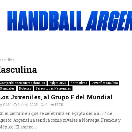
asculina
Masculina
Competiciones Internacionales
Egipto 2025
Formativas
Juvenil Masculina
Mundiales
Noticias
Selecciones Nacionales
Los Juveniles, al Grupo F del Mundial
by
CAH
8 abril, 2025
0
1775
En el certamen que se celebrará en Egipto del 6 al 17 de
agosto, Argentina tendrá como rivales a Noruega, Francia y
México. El sorteo...