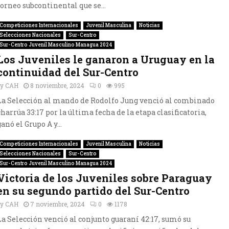
torneo subcontinental que se...
Competiciones Internacionales
Juvenil Masculina
Noticias
Selecciones Nacionales
Sur-Centro
Sur-Centro Juvenil Masculino Managua 2024
Los Juveniles le ganaron a Uruguay en la
continuidad del Sur-Centro
by
CAH
8 noviembre, 2024
0
995
La Selección al mando de Rodolfo Jung venció al combinado
charrúa 33:17 por la última fecha de la etapa clasificatoria,
ganó el Grupo A y...
Competiciones Internacionales
Juvenil Masculina
Noticias
Selecciones Nacionales
Sur-Centro
Sur-Centro Juvenil Masculino Managua 2024
Victoria de los Juveniles sobre Paraguay
en su segundo partido del Sur-Centro
by
CAH
7 noviembre, 2024
0
1178
La Selección venció al conjunto guaraní 42:17, sumó su