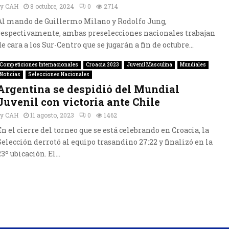
by
CAH
8 octubre, 2024
0
2714
Al mando de Guillermo Milano y Rodolfo Jung,
respectivamente, ambas preselecciones nacionales trabajan
de cara a los Sur-Centro que se jugarán a fin de octubre...
Competiciones Internacionales
Croacia 2023
Juvenil Masculina
Mundiales
Noticias
Selecciones Nacionales
Argentina se despidió del Mundial
Juvenil con victoria ante Chile
by
CAH
11 agosto, 2023
0
1462
En el cierre del torneo que se está celebrando en Croacia, la
Selección derrotó al equipo trasandino 27:22 y finalizó en la
23º ubicación. El...