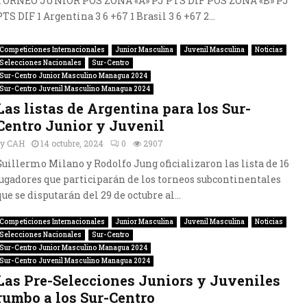
TORNEO JUNIOR POS ZONA «A» PJ PTS DIF POS ZONA «B» PJ
PTS DIF 1 Argentina 3 6 +67 1 Brasil 3 6 +67 2...
Competiciones Internacionales
Junior Masculina
Juvenil Masculina
Noticias
Selecciones Nacionales
Sur-Centro
Sur-Centro Junior Masculino Managua 2024
Sur-Centro Juvenil Masculino Managua 2024
Las listas de Argentina para los Sur-
Centro Junior y Juvenil
by
CAH
14 octubre, 2024
0
2907
Guillermo Milano y Rodolfo Jung oficializaron las lista de 16
jugadores que participarán de los torneos subcontinentales
que se disputarán del 29 de octubre al...
Competiciones Internacionales
Junior Masculina
Juvenil Masculina
Noticias
Selecciones Nacionales
Sur-Centro
Sur-Centro Junior Masculino Managua 2024
Sur-Centro Juvenil Masculino Managua 2024
Las Pre-Selecciones Juniors y Juveniles
rumbo a los Sur-Centro