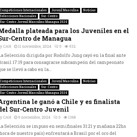
Competiciones Internacionales
Juvenil Masculina
Noticias
Selecciones Nacionales
Sur-Centro
Sur-Centro Juvenil Masculino Managua 2024
Medalla plateada para los Juveniles en el
Sur-Centro de Managua
by
CAH
11 noviembre, 2024
0
932
La Selección dirigida por Rodolfo Jung cayó en la final ante
Brasil 17:19 para consagrarse subcampeón del campeonato
que se llevó a cabo en la...
Competiciones Internacionales
Juvenil Masculina
Noticias
Selecciones Nacionales
Sur-Centro
Sur-Centro Juvenil Masculino Managua 2024
Argentina le ganó a Chile y es finalista
del Sur-Centro Juvenil
by
CAH
9 noviembre, 2024
0
1368
La Selección se impuso en semifinales 31:21 y mañana 22hs
(hora de nuestro país) enfrentará a Brasil por el oro del