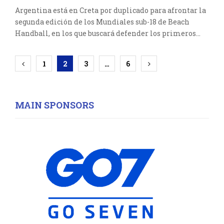
Argentina está en Creta por duplicado para afrontar la
segunda edición de los Mundiales sub-18 de Beach
Handball, en los que buscará defender los primeros...
Paginación
1
2
3
…
6
de
entradas
MAIN SPONSORS