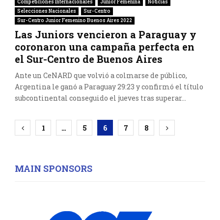
Competiciones Internacionales
Junior Femenina
Noticias
Selecciones Nacionales
Sur-Centro
Sur-Centro Junior Femenino Buenos Aires 2022
Las Juniors vencieron a Paraguay y
coronaron una campaña perfecta en
el Sur-Centro de Buenos Aires
Ante un CeNARD que volvió a colmarse de público,
Argentina le ganó a Paraguay 29:23 y confirmó el título
subcontinental conseguido el jueves tras superar...
Paginación
1
…
5
6
7
8
de
entradas
MAIN SPONSORS