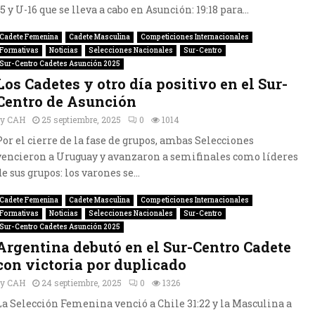
15 y U-16 que se lleva a cabo en Asunción: 19:18 para...
Cadete Femenina
Cadete Masculina
Competiciones Internacionales
Formativas
Noticias
Selecciones Nacionales
Sur-Centro
Sur-Centro Cadetes Asunción 2025
Los Cadetes y otro día positivo en el Sur-
Centro de Asunción
by
CAH
25 septiembre, 2025
0
1014
Por el cierre de la fase de grupos, ambas Selecciones
vencieron a Uruguay y avanzaron a semifinales como líderes
de sus grupos: los varones se...
Cadete Femenina
Cadete Masculina
Competiciones Internacionales
Formativas
Noticias
Selecciones Nacionales
Sur-Centro
Sur-Centro Cadetes Asunción 2025
Argentina debutó en el Sur-Centro Cadete
con victoria por duplicado
by
CAH
24 septiembre, 2025
0
1326
La Selección Femenina venció a Chile 31:22 y la Masculina a