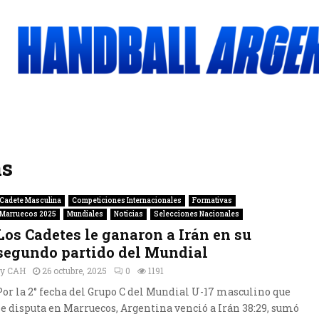
as
Cadete Masculina
Competiciones Internacionales
Formativas
Marruecos 2025
Mundiales
Noticias
Selecciones Nacionales
Los Cadetes le ganaron a Irán en su
segundo partido del Mundial
by
CAH
26 octubre, 2025
0
1191
Por la 2° fecha del Grupo C del Mundial U-17 masculino que
se disputa en Marruecos, Argentina venció a Irán 38:29, sumó