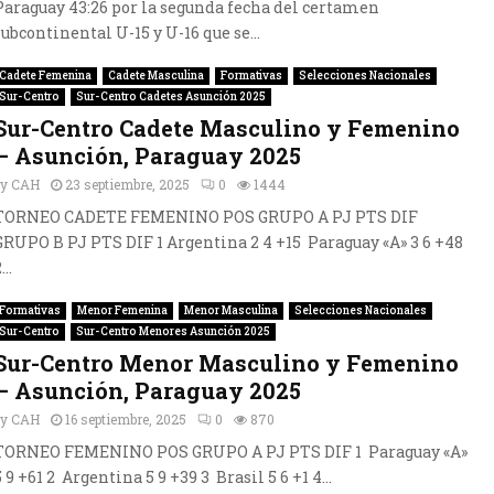
Paraguay 43:26 por la segunda fecha del certamen
subcontinental U-15 y U-16 que se...
Cadete Femenina
Cadete Masculina
Formativas
Selecciones Nacionales
Sur-Centro
Sur-Centro Cadetes Asunción 2025
Sur-Centro Cadete Masculino y Femenino
– Asunción, Paraguay 2025
by
CAH
23 septiembre, 2025
0
1444
TORNEO CADETE FEMENINO POS GRUPO A PJ PTS DIF
GRUPO B PJ PTS DIF 1 Argentina 2 4 +15 Paraguay «A» 3 6 +48
...
Formativas
Menor Femenina
Menor Masculina
Selecciones Nacionales
Sur-Centro
Sur-Centro Menores Asunción 2025
Sur-Centro Menor Masculino y Femenino
– Asunción, Paraguay 2025
by
CAH
16 septiembre, 2025
0
870
TORNEO FEMENINO POS GRUPO A PJ PTS DIF 1 Paraguay «A»
5 9 +61 2 Argentina 5 9 +39 3 Brasil 5 6 +1 4...