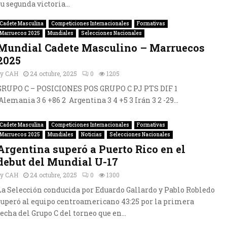
su segunda victoria...
Cadete Masculina
Competiciones Internacionales
Formativas
Marruecos 2025
Mundiales
Selecciones Nacionales
Mundial Cadete Masculino – Marruecos
2025
by
CAH
24 octubre, 2025
0
1205
GRUPO C – POSICIONES POS GRUPO C PJ PTS DIF 1
Alemania 3 6 +86 2 Argentina 3 4 +5 3 Irán 3 2 -29...
Cadete Masculina
Competiciones Internacionales
Formativas
Marruecos 2025
Mundiales
Noticias
Selecciones Nacionales
Argentina superó a Puerto Rico en el
debut del Mundial U-17
by
CAH
24 octubre, 2025
0
1300
La Selección conducida por Eduardo Gallardo y Pablo Robledo
superó al equipo centroamericano 43:25 por la primera
fecha del Grupo C del torneo que en...