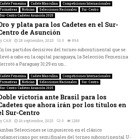
Cadete Femenina
Cadete Masculina
Competiciones Internacionales
Formativas
Noticias
Selecciones Nacionales
Sur-Centro
Sur-Centro Cadetes Asunción 2025
Oro y plata para los Cadetes en el Sur-
Centro de Asunción
by
CAH
28 septiembre, 2025
0
894
En los partidos decisivos del torneo subcontinental que se
llevó a cabo en la capital paraguaya, la Selección Femenina
derrotó a Paraguay 31:29 en un...
Cadete Femenina
Cadete Masculina
Competiciones Internacionales
Formativas
Noticias
Selecciones Nacionales
Sur-Centro
Sur-Centro Cadetes Asunción 2025
Doble victoria ante Brasil para los
Cadetes que ahora irán por los títulos en
el Sur-Centro
by
CAH
26 septiembre, 2025
0
1288
Ambas Selecciones se impusieron en el clásico
sudamericano por semifinales del torneo subcontinental U-