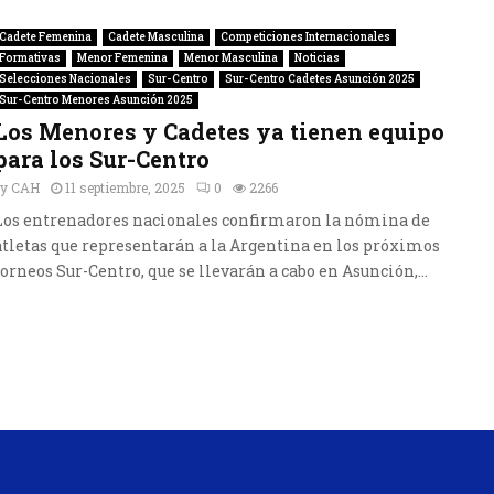
Cadete Femenina
Cadete Masculina
Competiciones Internacionales
Formativas
Menor Femenina
Menor Masculina
Noticias
Selecciones Nacionales
Sur-Centro
Sur-Centro Cadetes Asunción 2025
Sur-Centro Menores Asunción 2025
Los Menores y Cadetes ya tienen equipo
para los Sur-Centro
by
CAH
11 septiembre, 2025
0
2266
Los entrenadores nacionales confirmaron la nómina de
atletas que representarán a la Argentina en los próximos
torneos Sur-Centro, que se llevarán a cabo en Asunción,...