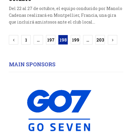
Del 22 al 27 de octubre, el equipo conducido por Manolo
Cadenas realizará en Montpellier, Francia, una gira
que incluirá amistosos ante el club local...
Paginación
1
…
197
198
199
…
203
de
entradas
MAIN SPONSORS