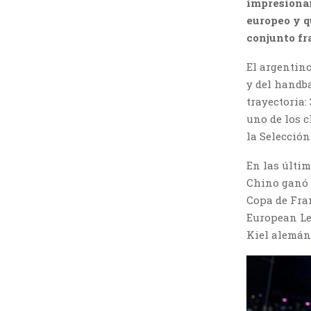
impresionan
europeo y q
conjunto fr
El argentino
y del handba
trayectoria:
uno de los c
la Selección
En las últim
Chino ganó s
Copa de Fran
European Le
Kiel alemán