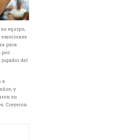
 su equipo,
s emociones
ra para
s por
n jugador del
a a
años, y
taron su
és. Creyeron