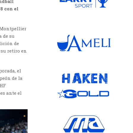
ndball
8 con el
 Montpellier
a de su
dición de
su retiro en
porada, el
peón de la
EHF
es ante el