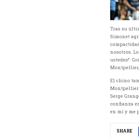
Tras su últi
Simonet agr
compartidas
nosotros. Lo
ustedes!’. G
Montpellier,
El chino tam
Montpellier:
Serge Grange
confianza en
en mí y me 
SHARE