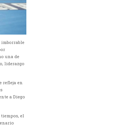
a imborrable
por
mo una de
o, liderazgo
 refleja en
os
ente a Diego
tiempos, el
cenario