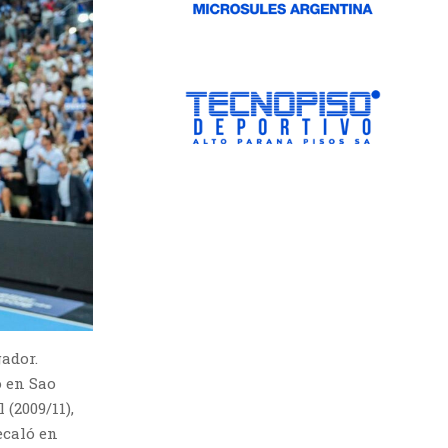
ador.
o en Sao
 (2009/11),
ecaló en