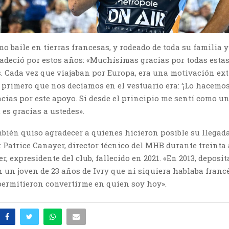
mo baile en tierras francesas, y rodeado de toda su familia y
adeció por estos años: «Muchísimas gracias por todas esta
. Cada vez que viajaban por Europa, era una motivación ext
 primero que nos decíamos en el vestuario era: ‘¡Lo hacemo
racias por este apoyo. Si desde el principio me sentí como u
 es gracias a ustedes».
bién quiso agradecer a quienes hicieron posible su llegad
 Patrice Canayer, director técnico del MHB durante treinta 
r, expresidente del club, fallecido en 2021. «En 2013, deposi
 un joven de 23 años de Ivry que ni siquiera hablaba franc
permitieron convertirme en quien soy hoy».