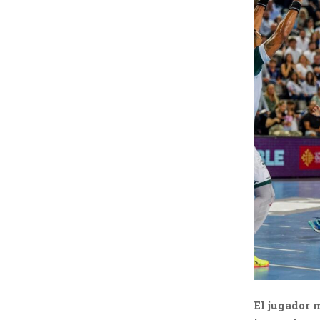
H
El jugador 