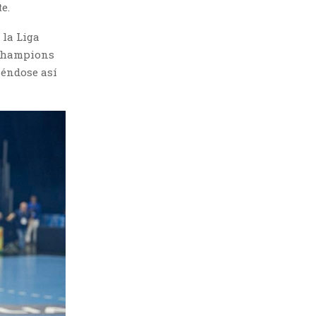
e.
 la Liga
a Champions
iéndose así