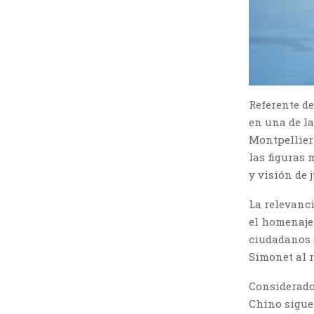
Referente de
en una de la
Montpellier
las figuras 
y visión de 
La relevanci
el homenaje 
ciudadanos d
Simonet al 
Considerado
Chino sigue