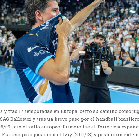
s y tras 17 temporadas en Europa, cerró su camino como jug
AG Ballester y tras un breve paso por el handball brasiler
8/09), dio el salto europeo. Primero fue el Torrevieja español
 Francia para jugar con el Ivry (2011/13) y posteriormente r