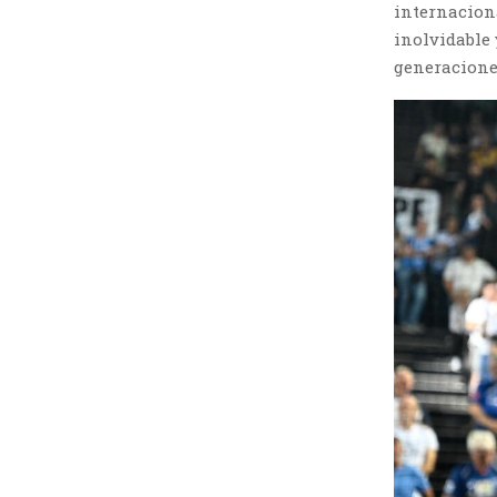
internaciona
inolvidable 
generaciones