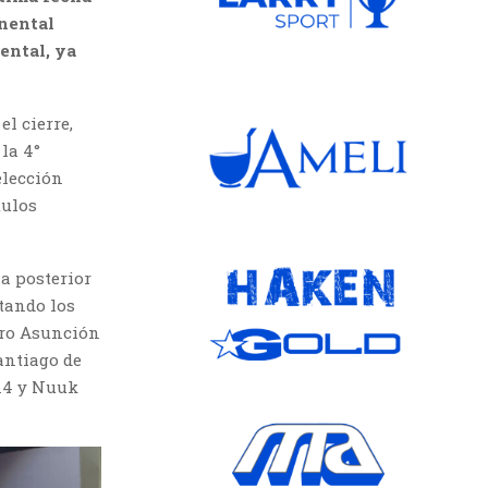
inental
ental, ya
l cierre,
la 4°
elección
tulos
a posterior
ntando los
tro Asunción
antiago de
014 y Nuuk