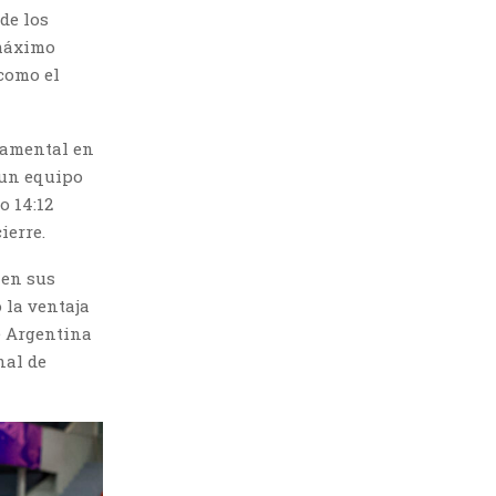
 de los
 máximo
 como el
ndamental en
 un equipo
o 14:12
ierre.
 en sus
 la ventaja
e Argentina
nal de