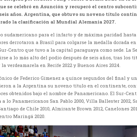
que se celebró en Asunción y recuperó el centro subcont
seis años. Argentina, que obtuvo su noveno título contin
rado la clasificación al Mundial Alemania 2027.
o sudamericano para el infarto y de máxima paridad hasta e
res derrotaron a Brasil para colgarse la medalla dorada en 
Sur-Centro que tuvo a la capital paraguaya como sede. La S
irse a lo más alto del podio después de seis años, tras los tí
la verdeamarela en Recife 2022 y Buenos Aires 2024.
ónico de Federico Gimenez a quince segundos del final y un
ieron a la Argentina su noveno título en el continente, co
iores obtenidos bajo el nombre de Panamericano. El Sur-Cen
 a lo Panamericanos San Pablo 2000, Villa Ballester 2002, S
 Santiago de Chile 2010, Almirante Brown 2012, Canelones 2
Centro Maringá 2020.