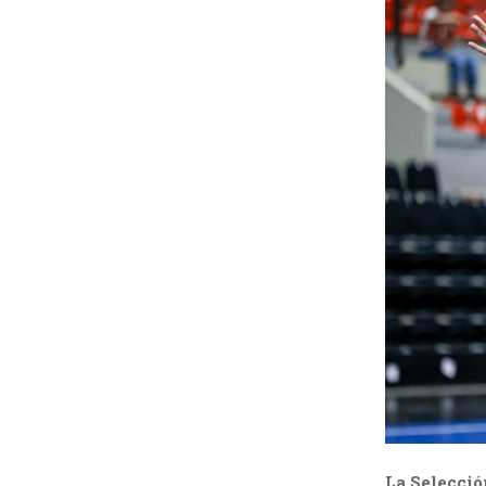
H
La Selecció