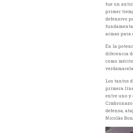
fue un antic
primer tiemp
defensivo p
fundamental
armas para 
En la potenc
diferencia d
como mérito
verdamarela
Los tantos 
primera lín
entre uno y 
Cimbronazo q
defensa, ata
Nicolás Bono