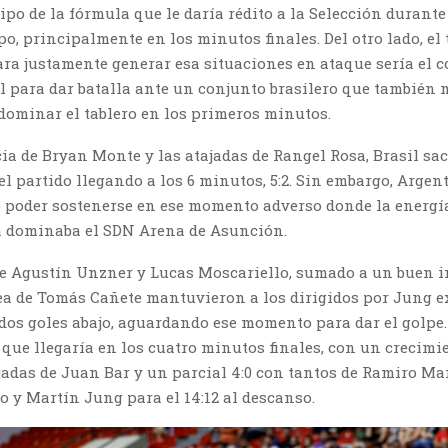
ipo de la fórmula que le daría rédito a la Selección durante
o, principalmente en los minutos finales. Del otro lado, el 
ara justamente generar esa situaciones en ataque sería el
 para dar batalla ante un conjunto brasilero que también 
dominar el tablero en los primeros minutos.
ia de Bryan Monte y las atajadas de Rangel Rosa, Brasil s
el partido llegando a los 6 minutos, 5:2. Sin embargo, Argen
 poder sostenerse en ese momento adverso donde la energí
 dominaba el SDN Arena de Asunción.
de Agustín Unzner y Lucas Moscariello, sumado a un buen i
ea de Tomás Cañete mantuvieron a los dirigidos por Jung e
dos goles abajo, aguardando ese momento para dar el golpe.
ue llegaría en los cuatro minutos finales, con un crecimie
jadas de Juan Bar y un parcial 4:0 con tantos de Ramiro Ma
 y Martín Jung para el 14:12 al descanso.