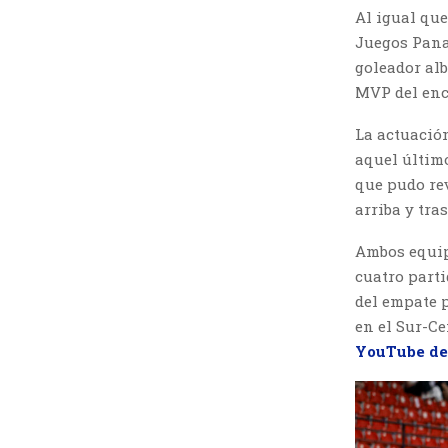
Al igual que
Juegos Pana
goleador alb
MVP del enc
La actuación
aquel último
que pudo rev
arriba y tr
Ambos equip
cuatro parti
del empate p
en el Sur-C
YouTube de 