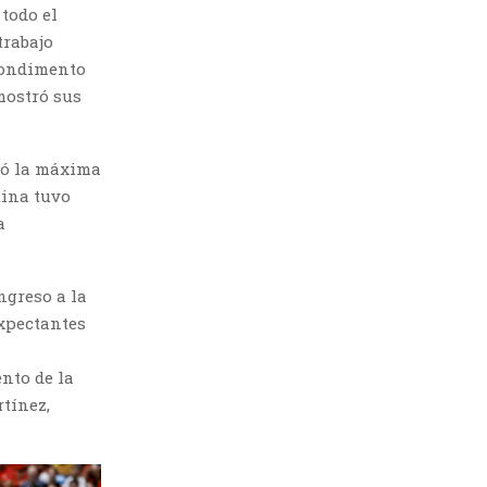
 todo el
trabajo
 condimento
mostró sus
acó la máxima
tina tuvo
a
ngreso a la
xpectantes
nto de la
rtínez,